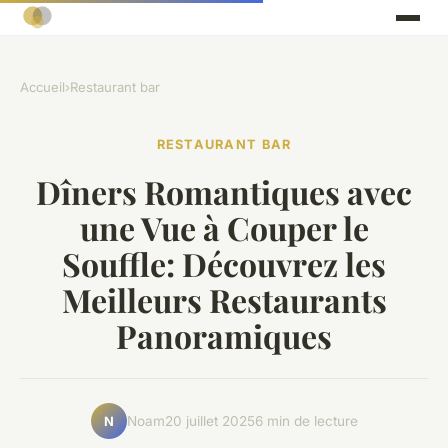
Accueil
›
Restaurant bar
RESTAURANT BAR
Dîners Romantiques avec
une Vue à Couper le
Souffle: Découvrez les
Meilleurs Restaurants
Panoramiques
Noam
20 juillet 2025
6 min de lecture
N